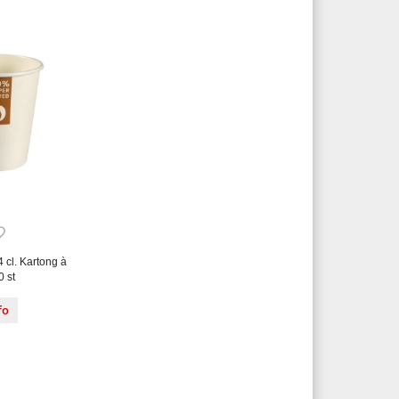
 cl. Kartong à
0 st
fo