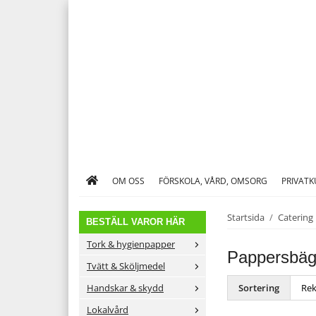
OM OSS
FÖRSKOLA, VÅRD, OMSORG
PRIVAT
Startsida
/
Catering
BESTÄLL VAROR HÄR
Tork & hygienpapper
Pappersbäg
Tvätt & Sköljmedel
Handskar & skydd
Sortering
Lokalvård