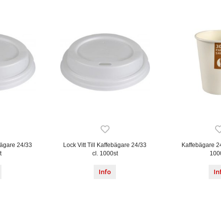
ebägare 24/33
Lock Vitt Till Kaffebägare 24/33
Kaffebägare 24
t
cl. 1000st
100
Info
In