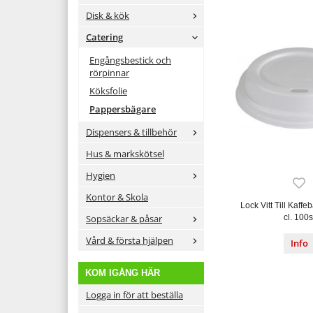
Disk & kök
Catering
Engångsbestick och
rörpinnar
Köksfolie
Pappersbägare
Dispensers & tillbehör
Hus & markskötsel
Hygien
Kontor & Skola
Lock Vitt Till Kaff
Sopsäckar & påsar
cl. 100s
Vård & första hjälpen
Info
KOM IGÅNG HÄR
Logga in för att beställa