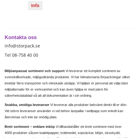
Info
Kontakta oss
info@storpack.se
Tel 08-758 40 00
Miljöanpassat sortiment och support
Vi levererar ett komplett sortiment av
svensktillverkade, miljögodkända produkter. Vi har klimatsmarta förpackningar vilket
innebär färre transporter och minskade utsläpp. Vi hjälper er personal att välja bäst
miljöalternativ för er verksamhet och kan även hjälpa er med pärm för
säkerhetsdatablad så att all dokumentation är i sin ordning.
Snabba, smidiga leveranser
Vi levererar alla produkter bekvämt direkt till er dörr.
Vid större leveranser använder vi vid behov lastpallar i wellpapp som enkelt kan
återvinnas och inte tar onödig plats.
Brett sortiment – enklare inköp
Vi tillhandahåller ett brett sortiment med över
4000 produkter såsom toalettpapper, tvättmedel, sopsäckar, blöjor, skoskydd,