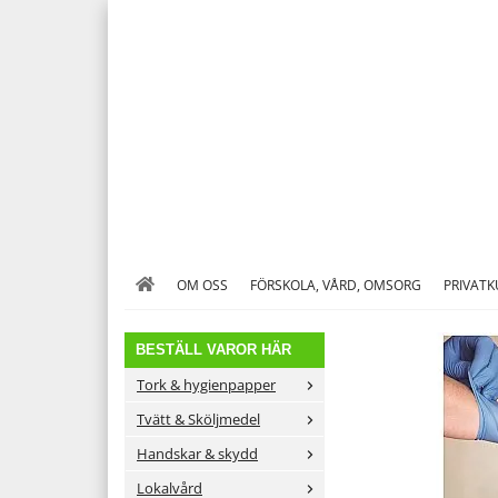
OM OSS
FÖRSKOLA, VÅRD, OMSORG
PRIVAT
BESTÄLL VAROR HÄR
Tork & hygienpapper
Tvätt & Sköljmedel
Handskar & skydd
Lokalvård