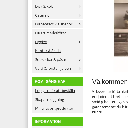
Disk & kök
Catering
Dispensers & tillbehör
Hus & markskötsel
Hygien
Kontor & Skola
Sopsäckar & påsar
Vård & första hjälpen
Välkommen
KOM IGÅNG HÄR
Logga in för att beställa
Vi levererar förbrukni
erbjuder ett brett s
Skapa inloggning
smidig hantering av s
garanterar att du bli
Mina favoritprodukter
kund!
INFORMATION