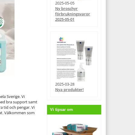
2025-05-05
ny broschyr
förbrukningsvaror
2025-05-01
2025-03-28
nya produkter!
ela Sverige. Vi
 med bra support samt
a tid och pengar. Vi
Vi tipsar om
ultat. Välkommen som