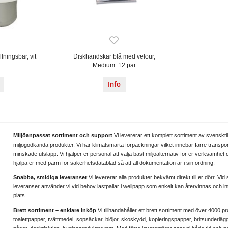
lningsbar, vit
Diskhandskar blå med velour,
Medium. 12 par
Info
Miljöanpassat sortiment och support
Vi levererar ett komplett sortiment av svenskti
miljögodkända produkter. Vi har klimatsmarta förpackningar vilket innebär färre transpo
minskade utsläpp. Vi hjälper er personal att välja bäst miljöalternativ för er verksamhet
hjälpa er med pärm för säkerhetsdatablad så att all dokumentation är i sin ordning.
Snabba, smidiga leveranser
Vi levererar alla produkter bekvämt direkt till er dörr. Vid 
leveranser använder vi vid behov lastpallar i wellpapp som enkelt kan återvinnas och in
plats.
Brett sortiment – enklare inköp
Vi tillhandahåller ett brett sortiment med över 4000 
toalettpapper, tvättmedel, sopsäckar, blöjor, skoskydd, kopieringspapper, britsunderlägg