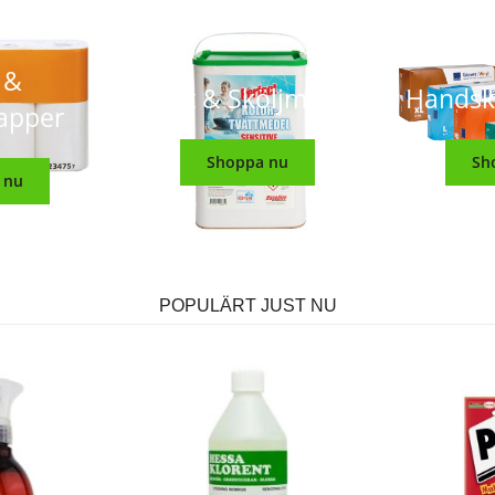
 &
Tvätt & Sköljmedel
Handsk
apper
Shoppa nu
Sh
 nu
POPULÄRT JUST NU