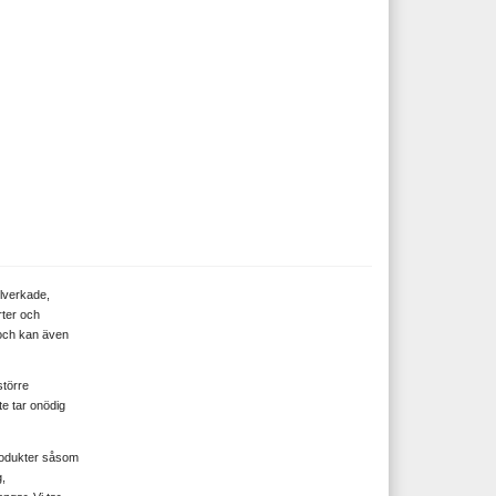
llverkade,
rter och
 och kan även
större
te tar onödig
produkter såsom
,