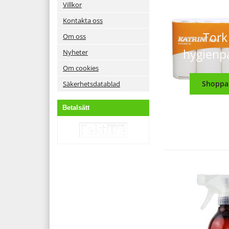
Villkor
Kontakta oss
Tork
Om oss
hygienp
Nyheter
Om cookies
Shoppa
Säkerhetsdatablad
Betalsätt