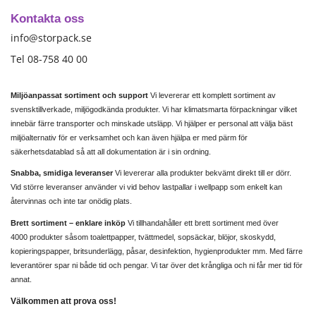
Kontakta oss
info@storpack.se
Tel 08-758 40 00
Miljöanpassat sortiment och support
Vi levererar ett komplett sortiment av
svensktillverkade, miljögodkända produkter. Vi har klimatsmarta förpackningar vilket
innebär färre transporter och minskade utsläpp. Vi hjälper er personal att välja bäst
miljöalternativ för er verksamhet och kan även hjälpa er med pärm för
säkerhetsdatablad så att all dokumentation är i sin ordning.
Snabba, smidiga leveranser
Vi levererar alla produkter bekvämt direkt till er dörr.
Vid större leveranser använder vi vid behov lastpallar i wellpapp som enkelt kan
återvinnas och inte tar onödig plats.
Brett sortiment – enklare inköp
Vi tillhandahåller ett brett sortiment med över
4000 produkter såsom toalettpapper, tvättmedel, sopsäckar, blöjor, skoskydd,
kopieringspapper, britsunderlägg, påsar, desinfektion, hygienprodukter mm. Med färre
leverantörer spar ni både tid och pengar. Vi tar över det krångliga och ni får mer tid för
annat.
Välkommen att prova oss!