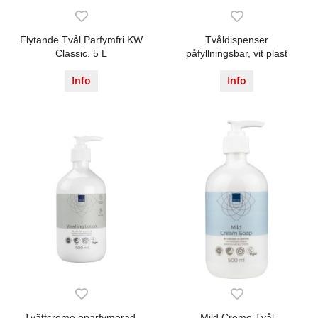
Flytande Tvål Parfymfri KW
Tvåldispenser
Classic. 5 L
påfyllningsbar, vit plast
Info
Info
Tvättcreme oparfymerad.
Mild Creme Tvål