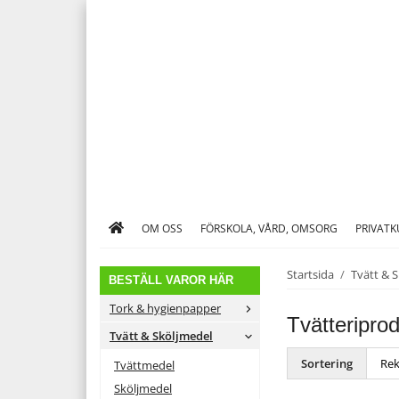
OM OSS
FÖRSKOLA, VÅRD, OMSORG
PRIVAT
Startsida
/
Tvätt & 
BESTÄLL VAROR HÄR
Tork & hygienpapper
Tvätteripro
Tvätt & Sköljmedel
Sortering
Tvättmedel
Sköljmedel