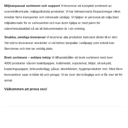
Miljöanpassat sortiment och support
Vi levererar ett komplett sortiment av
svensktillverkade, miljögodkända produkter. Vi har klimatsmarta förpackningar vilket
innebär färre transporter och minskade utsläpp. Vi hjälper er personal att välja bäst
miljöalternativ för er verksamhet och kan även hjälpa er med pärm för
säkerhetsdatablad så att all dokumentation är i sin ordning.
Snabba, smidiga leveranser
Vi levererar alla produkter bekvämt direkt till er dörr.
Vid större leveranser använder vi vid behov lastpallar i wellpapp som enkelt kan
återvinnas och inte tar onödig plats.
Brett sortiment – enklare inköp
Vi tillhandahåller ett brett sortiment med över
4000 produkter såsom toalettpapper, tvättmedel, sopsäckar, blöjor, skoskydd,
kopieringspapper, britsunderlägg, påsar, desinfektion, hygienprodukter mm. Med färre
leverantörer spar ni både tid och pengar. Vi tar över det krångliga och ni får mer tid för
annat.
Välkommen att prova oss!