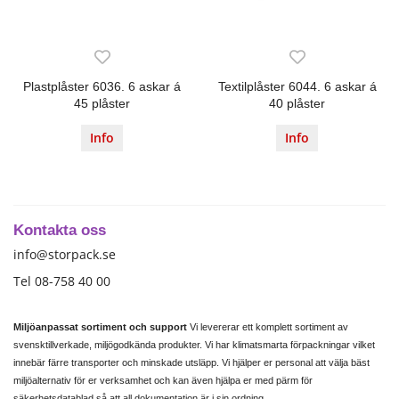
Plastplåster 6036. 6 askar á
Textilplåster 6044. 6 askar á
45 plåster
40 plåster
Info
Info
Kontakta oss
info@storpack.se
Tel 08-758 40 00
Miljöanpassat sortiment och support
Vi levererar ett komplett sortiment av
svensktillverkade, miljögodkända produkter. Vi har klimatsmarta förpackningar vilket
innebär färre transporter och minskade utsläpp. Vi hjälper er personal att välja bäst
miljöalternativ för er verksamhet och kan även hjälpa er med pärm för
säkerhetsdatablad så att all dokumentation är i sin ordning.