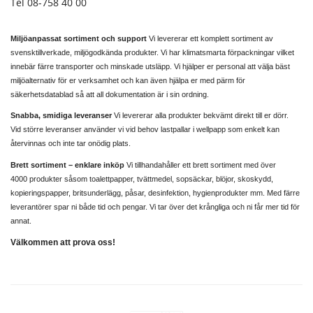
Tel 08-758 40 00
Miljöanpassat sortiment och support
Vi levererar ett komplett sortiment av
svensktillverkade, miljögodkända produkter. Vi har klimatsmarta förpackningar vilket
innebär färre transporter och minskade utsläpp. Vi hjälper er personal att välja bäst
miljöalternativ för er verksamhet och kan även hjälpa er med pärm för
säkerhetsdatablad så att all dokumentation är i sin ordning.
Snabba, smidiga leveranser
Vi levererar alla produkter bekvämt direkt till er dörr.
Vid större leveranser använder vi vid behov lastpallar i wellpapp som enkelt kan
återvinnas och inte tar onödig plats.
Brett sortiment – enklare inköp
Vi tillhandahåller ett brett sortiment med över
4000 produkter såsom toalettpapper, tvättmedel, sopsäckar, blöjor, skoskydd,
kopieringspapper, britsunderlägg, påsar, desinfektion, hygienprodukter mm. Med färre
leverantörer spar ni både tid och pengar. Vi tar över det krångliga och ni får mer tid för
annat.
Välkommen att prova oss!