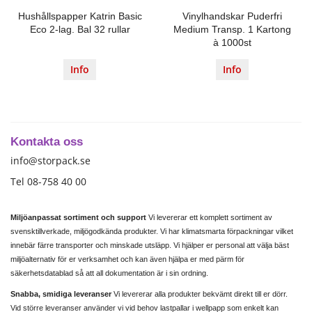
Hushållspapper Katrin Basic
Vinylhandskar Puderfri
Eco 2-lag. Bal 32 rullar
Medium Transp. 1 Kartong
à 1000st
Info
Info
Kontakta oss
info@storpack.se
Tel 08-758 40 00
Miljöanpassat sortiment och support
Vi levererar ett komplett sortiment av
svensktillverkade, miljögodkända produkter. Vi har klimatsmarta förpackningar vilket
innebär färre transporter och minskade utsläpp. Vi hjälper er personal att välja bäst
miljöalternativ för er verksamhet och kan även hjälpa er med pärm för
säkerhetsdatablad så att all dokumentation är i sin ordning.
Snabba, smidiga leveranser
Vi levererar alla produkter bekvämt direkt till er dörr.
Vid större leveranser använder vi vid behov lastpallar i wellpapp som enkelt kan