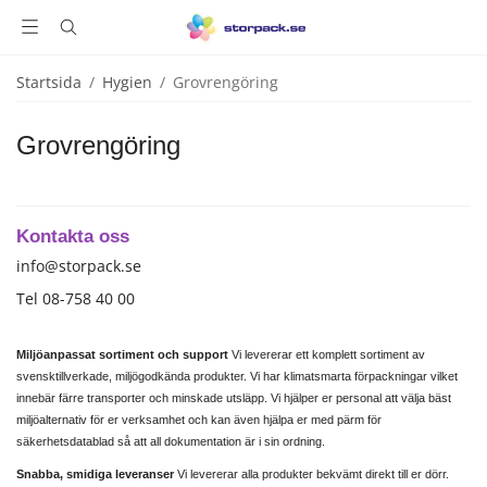
Startsida
/
Hygien
/
Grovrengöring
Grovrengöring
Kontakta oss
info@storpack.se
Tel 08-758 40 00
Miljöanpassat sortiment och support
Vi levererar ett komplett sortiment av
svensktillverkade, miljögodkända produkter. Vi har klimatsmarta förpackningar vilket
innebär färre transporter och minskade utsläpp. Vi hjälper er personal att välja bäst
miljöalternativ för er verksamhet och kan även hjälpa er med pärm för
säkerhetsdatablad så att all dokumentation är i sin ordning.
Snabba, smidiga leveranser
Vi levererar alla produkter bekvämt direkt till er dörr.