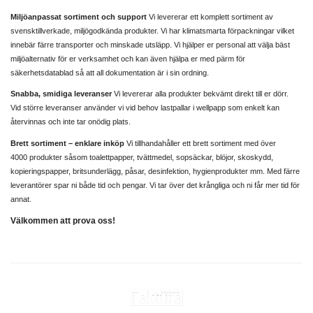
Miljöanpassat sortiment och support
Vi levererar ett komplett sortiment av
svensktillverkade, miljögodkända produkter. Vi har klimatsmarta förpackningar vilket
innebär färre transporter och minskade utsläpp. Vi hjälper er personal att välja bäst
miljöalternativ för er verksamhet och kan även hjälpa er med pärm för
säkerhetsdatablad så att all dokumentation är i sin ordning.
Snabba, smidiga leveranser
Vi levererar alla produkter bekvämt direkt till er dörr.
Vid större leveranser använder vi vid behov lastpallar i wellpapp som enkelt kan
återvinnas och inte tar onödig plats.
Brett sortiment – enklare inköp
Vi tillhandahåller ett brett sortiment med över
4000 produkter såsom toalettpapper, tvättmedel, sopsäckar, blöjor, skoskydd,
kopieringspapper, britsunderlägg, påsar, desinfektion, hygienprodukter mm. Med färre
leverantörer spar ni både tid och pengar. Vi tar över det krångliga och ni får mer tid för
annat.
Välkommen att prova oss!