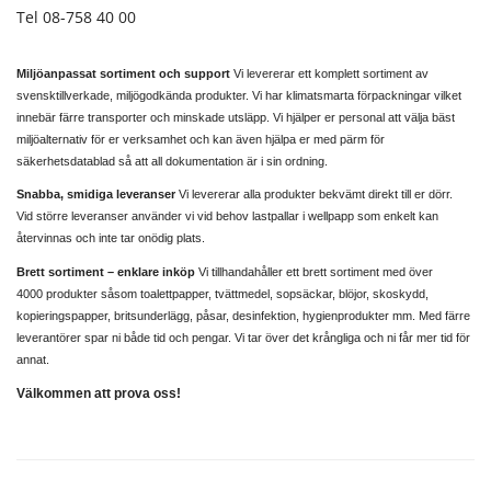
Tel 08-758 40 00
Miljöanpassat sortiment och support
Vi levererar ett komplett sortiment av
svensktillverkade, miljögodkända produkter. Vi har klimatsmarta förpackningar vilket
innebär färre transporter och minskade utsläpp. Vi hjälper er personal att välja bäst
miljöalternativ för er verksamhet och kan även hjälpa er med pärm för
säkerhetsdatablad så att all dokumentation är i sin ordning.
Snabba, smidiga leveranser
Vi levererar alla produkter bekvämt direkt till er dörr.
Vid större leveranser använder vi vid behov lastpallar i wellpapp som enkelt kan
återvinnas och inte tar onödig plats.
Brett sortiment – enklare inköp
Vi tillhandahåller ett brett sortiment med över
4000 produkter såsom toalettpapper, tvättmedel, sopsäckar, blöjor, skoskydd,
kopieringspapper, britsunderlägg, påsar, desinfektion, hygienprodukter mm. Med färre
leverantörer spar ni både tid och pengar. Vi tar över det krångliga och ni får mer tid för
annat.
Välkommen att prova oss!