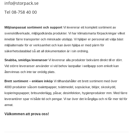
info@storpack.se
Tel 08-758 40 00
Miljöanpassat sortiment och support
Vi levererar ett komplett sortiment av
svensktillverkade, miljögodkända produkter. Vi har klimatsmarta förpackningar vilket
innebär färre transporter och minskade utsläpp. Vi hjälper er personal att välja bäst
miljöalternativ för er verksamhet och kan även hjälpa er med pärm för
säkerhetsdatablad så att all dokumentation är i sin ordning.
Snabba, smidiga leveranser
Vi levererar alla produkter bekvämt direkt till er dörr.
Vid större leveranser använder vi vid behov lastpallar i wellpapp som enkelt kan
återvinnas och inte tar onödig plats.
Brett sortiment – enklare inköp
Vi tillhandahåller ett brett sortiment med över
4000 produkter såsom toalettpapper, tvättmedel, sopsäckar, blöjor, skoskydd,
kopieringspapper, britsunderlägg, påsar, desinfektion, hygienprodukter mm. Med färre
leverantörer spar ni både tid och pengar. Vi tar över det krångliga och ni får mer tid för
annat.
Välkommen att prova oss!