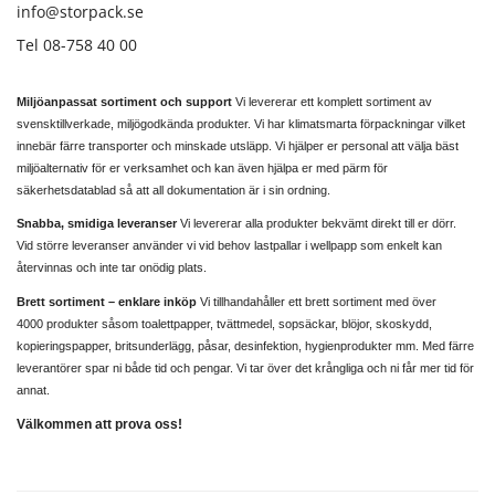
info@storpack.se
Tel 08-758 40 00
Miljöanpassat sortiment och support
Vi levererar ett komplett sortiment av
svensktillverkade, miljögodkända produkter. Vi har klimatsmarta förpackningar vilket
innebär färre transporter och minskade utsläpp. Vi hjälper er personal att välja bäst
miljöalternativ för er verksamhet och kan även hjälpa er med pärm för
säkerhetsdatablad så att all dokumentation är i sin ordning.
Snabba, smidiga leveranser
Vi levererar alla produkter bekvämt direkt till er dörr.
Vid större leveranser använder vi vid behov lastpallar i wellpapp som enkelt kan
återvinnas och inte tar onödig plats.
Brett sortiment – enklare inköp
Vi tillhandahåller ett brett sortiment med över
4000 produkter såsom toalettpapper, tvättmedel, sopsäckar, blöjor, skoskydd,
kopieringspapper, britsunderlägg, påsar, desinfektion, hygienprodukter mm. Med färre
leverantörer spar ni både tid och pengar. Vi tar över det krångliga och ni får mer tid för
annat.
Välkommen att prova oss!