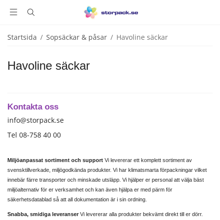
Startsida
/
Sopsäckar & påsar
/
Havoline säckar
Havoline säckar
Kontakta oss
info@storpack.se
Tel 08-758 40 00
Miljöanpassat sortiment och support
Vi levererar ett komplett sortiment av
svensktillverkade, miljögodkända produkter. Vi har klimatsmarta förpackningar vilket
innebär färre transporter och minskade utsläpp. Vi hjälper er personal att välja bäst
miljöalternativ för er verksamhet och kan även hjälpa er med pärm för
säkerhetsdatablad så att all dokumentation är i sin ordning.
Snabba, smidiga leveranser
Vi levererar alla produkter bekvämt direkt till er dörr.