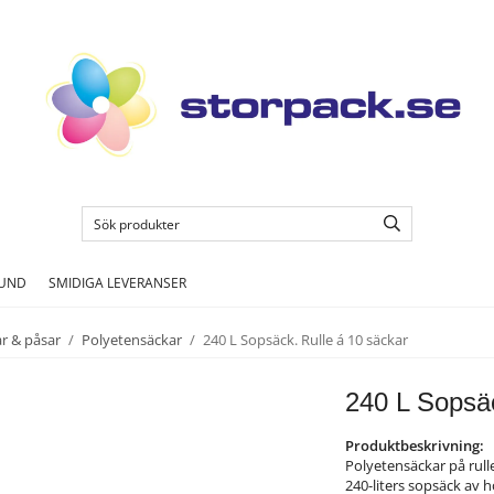
KUND
SMIDIGA LEVERANSER
r & påsar
/
Polyetensäckar
/
240 L Sopsäck. Rulle á 10 säckar
240 L Sopsäc
Produktbeskrivning:
Polyetensäckar på rulle
240-liters sopsäck av 