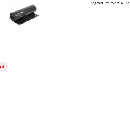
regranulat, svart. Rulle
rit
nterest