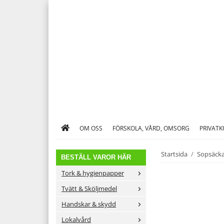
OM OSS
FÖRSKOLA, VÅRD, OMSORG
PRIVAT
Startsida
/
Sopsäcka
BESTÄLL VAROR HÄR
Tork & hygienpapper
Tvätt & Sköljmedel
Handskar & skydd
Lokalvård