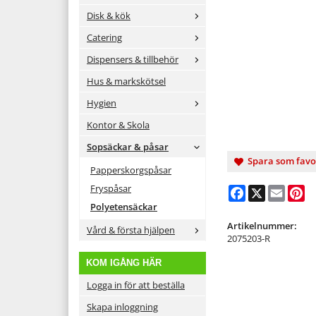
Disk & kök
Catering
Dispensers & tillbehör
Hus & markskötsel
Hygien
Kontor & Skola
Sopsäckar & påsar
Spara som favo
Papperskorgspåsar
Fryspåsar
Facebook
X
Email
Pi
Polyetensäckar
Artikelnummer:
Vård & första hjälpen
2075203-R
KOM IGÅNG HÄR
Logga in för att beställa
Skapa inloggning