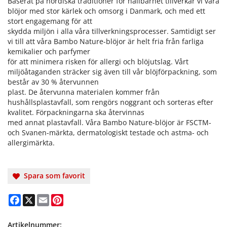
Baserat på nordiska traditioner för hållbarhet tillverkar vi våra
blöjor med stor kärlek och omsorg i Danmark, och med ett
stort engagemang för att
skydda miljön i alla våra tillverkningsprocesser. Samtidigt ser
vi till att våra Bambo Nature-blöjor är helt fria från farliga
kemikalier och parfymer
för att minimera risken för allergi och blöjutslag. Vårt
miljöåtaganden sträcker sig även till vår blöjförpackning, som
består av 30 % återvunnen
plast. De återvunna materialen kommer från
hushållsplastavfall, som rengörs noggrant och sorteras efter
kvalitet. Förpackningarna ska återvinnas
med annat plastavfall. Våra Bambo Nature-blöjor är FSCTM-
och Svanen-märkta, dermatologiskt testade och astma- och
allergimärkta.
Spara som favorit
Facebook
X
Email
Pinterest
Artikelnummer: