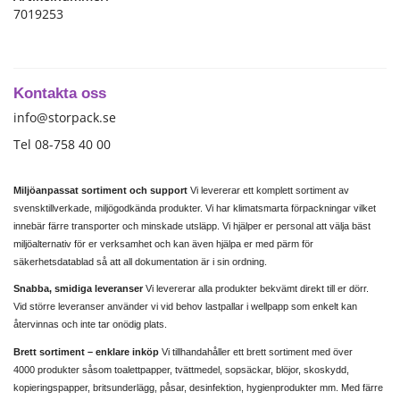
7019253
Kontakta oss
info@storpack.se
Tel 08-758 40 00
Miljöanpassat sortiment och support
Vi levererar ett komplett sortiment av
svensktillverkade, miljögodkända produkter. Vi har klimatsmarta förpackningar vilket
innebär färre transporter och minskade utsläpp. Vi hjälper er personal att välja bäst
miljöalternativ för er verksamhet och kan även hjälpa er med pärm för
säkerhetsdatablad så att all dokumentation är i sin ordning.
Snabba, smidiga leveranser
Vi levererar alla produkter bekvämt direkt till er dörr.
Vid större leveranser använder vi vid behov lastpallar i wellpapp som enkelt kan
återvinnas och inte tar onödig plats.
Brett sortiment – enklare inköp
Vi tillhandahåller ett brett sortiment med över
4000 produkter såsom toalettpapper, tvättmedel, sopsäckar, blöjor, skoskydd,
kopieringspapper, britsunderlägg, påsar, desinfektion, hygienprodukter mm. Med färre