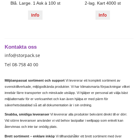
Blå. Large. 1 Ask à 100 st
2-lag. Kart 4000 st
Info
Info
Kontakta oss
info@storpack.se
Tel 08-758 40 00
Miljöanpassat sortiment och support
Vi levererar ett komplett sortiment av
svensktillverkade, miljögodkända produkter. Vi har klimatsmarta förpackningar vilket
innebär färre transporter och minskade utsläpp. Vi hjälper er personal att välja bäst
miljöalternativ för er verksamhet och kan även hjälpa er med pärm för
säkerhetsdatablad så att all dokumentation är i sin ordning.
Snabba, smidiga leveranser
Vi levererar alla produkter bekvämt direkt till er dörr.
Vid större leveranser använder vi vid behov lastpallar i wellpapp som enkelt kan
återvinnas och inte tar onödig plats.
Brett sortiment – enklare inköp
Vi tillhandahåller ett brett sortiment med över