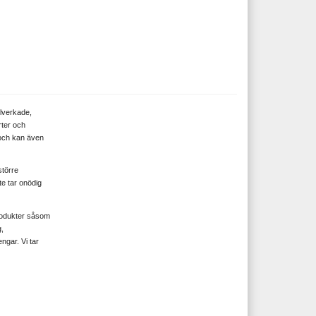
llverkade,
rter och
 och kan även
större
te tar onödig
produkter såsom
,
ngar. Vi tar