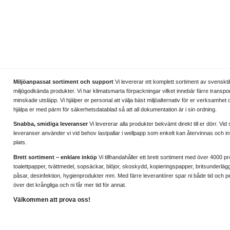
Miljöanpassat sortiment och support
Vi levererar ett komplett sortiment av svenskti
miljögodkända produkter. Vi har klimatsmarta förpackningar vilket innebär färre transpo
minskade utsläpp. Vi hjälper er personal att välja bäst miljöalternativ för er verksamhet
hjälpa er med pärm för säkerhetsdatablad så att all dokumentation är i sin ordning.
Snabba, smidiga leveranser
Vi levererar alla produkter bekvämt direkt till er dörr. Vid 
leveranser använder vi vid behov lastpallar i wellpapp som enkelt kan återvinnas och in
plats.
Brett sortiment – enklare inköp
Vi tillhandahåller ett brett sortiment med över 4000 
toalettpapper, tvättmedel, sopsäckar, blöjor, skoskydd, kopieringspapper, britsunderlägg
påsar, desinfektion, hygienprodukter mm. Med färre leverantörer spar ni både tid och pe
över det krångliga och ni får mer tid för annat.
Välkommen att prova oss!