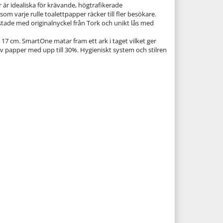
r idealiska för krävande, högtrafikerade
m varje rulle toalettpapper räcker till fler besökare.
ustade med originalnyckel från Tork och unikt lås med
 17 cm. SmartOne matar fram ett ark i taget vilket ger
 papper med upp till 30%. Hygieniskt system och stilren