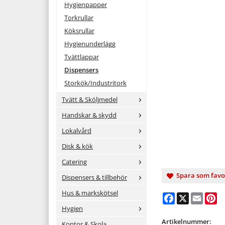
Hygienpapper
Torkrullar
Köksrullar
Hygienunderlägg
Tvättlappar
Dispensers
Storkök/Industritork
Tvätt & Sköljmedel
Handskar & skydd
Lokalvård
Disk & kök
Catering
Spara som favo
Dispensers & tillbehör
Hus & markskötsel
Facebook
X
Email
Pi
Hygien
Artikelnummer:
Kontor & Skola