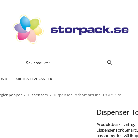
KUND
SMIDIGA LEVERANSER
ygienpapper
/
Dispensers
/
Dispenser Tork SmartOne. T8 Vit. 1 st
Dispenser To
Produktbeskrivning:
Dispenser Tork SmartO
passar mycket väl ihop