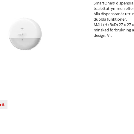
SmartOne® dispensrar ä
toalettutrymmen efterso
Alla dispensrar är utr
dubbla funktioner.
Mått (HxBxD) 27 x 27 x
minskad förbrukning av
design. Vit
rit
nterest