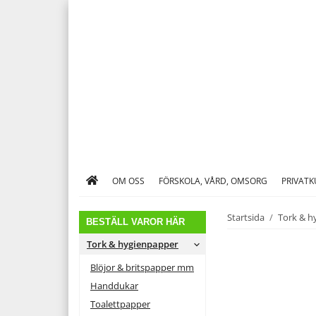
OM OSS
FÖRSKOLA, VÅRD, OMSORG
PRIVAT
Startsida
/
Tork & h
BESTÄLL VAROR HÄR
Tork & hygienpapper
Blöjor & britspapper mm
Handdukar
Toalettpapper