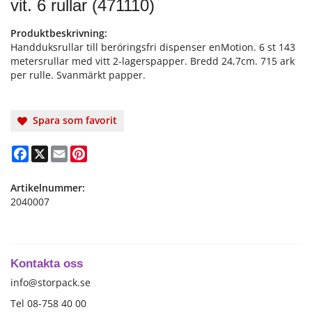
vit. 6 rullar (471110)
Produktbeskrivning:
Handduksrullar till beröringsfri dispenser enMotion. 6 st 143
metersrullar med vitt 2-lagerspapper. Bredd 24,7cm. 715 ark
per rulle. Svanmärkt papper.
Spara som favorit
Facebook
X
Email
Pinterest
Artikelnummer:
2040007
Kontakta oss
info@storpack.se
Tel 08-758 40 00