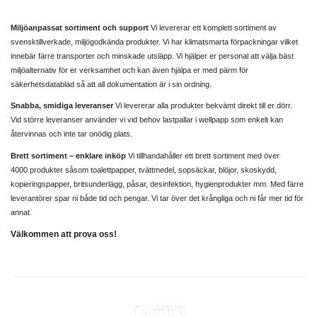
Miljöanpassat sortiment och support
Vi levererar ett komplett sortiment av
svensktillverkade, miljögodkända produkter. Vi har klimatsmarta förpackningar vilket
innebär färre transporter och minskade utsläpp. Vi hjälper er personal att välja bäst
miljöalternativ för er verksamhet och kan även hjälpa er med pärm för
säkerhetsdatablad så att all dokumentation är i sin ordning.
Snabba, smidiga leveranser
Vi levererar alla produkter bekvämt direkt till er dörr.
Vid större leveranser använder vi vid behov lastpallar i wellpapp som enkelt kan
återvinnas och inte tar onödig plats.
Brett sortiment – enklare inköp
Vi tillhandahåller ett brett sortiment med över
4000 produkter såsom toalettpapper, tvättmedel, sopsäckar, blöjor, skoskydd,
kopieringspapper, britsunderlägg, påsar, desinfektion, hygienprodukter mm. Med färre
leverantörer spar ni både tid och pengar. Vi tar över det krångliga och ni får mer tid för
annat.
Välkommen att prova oss!