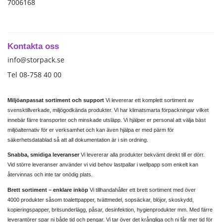
7006168
Kontakta oss
info@storpack.se
Tel 08-758 40 00
Miljöanpassat sortiment och support
Vi levererar ett komplett sortiment av
svensktillverkade, miljögodkända produkter. Vi har klimatsmarta förpackningar vilket
innebär färre transporter och minskade utsläpp. Vi hjälper er personal att välja bäst
miljöalternativ för er verksamhet och kan även hjälpa er med pärm för
säkerhetsdatablad så att all dokumentation är i sin ordning.
Snabba, smidiga leveranser
Vi levererar alla produkter bekvämt direkt till er dörr.
Vid större leveranser använder vi vid behov lastpallar i wellpapp som enkelt kan
återvinnas och inte tar onödig plats.
Brett sortiment – enklare inköp
Vi tillhandahåller ett brett sortiment med över
4000 produkter såsom toalettpapper, tvättmedel, sopsäckar, blöjor, skoskydd,
kopieringspapper, britsunderlägg, påsar, desinfektion, hygienprodukter mm. Med färre
leverantörer spar ni både tid och pengar. Vi tar över det krångliga och ni får mer tid för