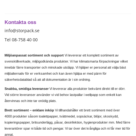
Kontakta oss
info@storpack.se
Tel 08-758 40 00
Miljöanpassat sortiment och support
Vi levererar ett komplett sortiment av
svensktillverkade, miljögodkända produkter. Vi har klimatsmarta förpackningar vilket
innebär färre transporter och minskade utsläpp. Vi hjälper er personal att välja bäst
miljöalternativ för er verksamhet och kan även hjälpa er med pärm för
säkerhetsdatablad så att all dokumentation är i sin ordning.
Snabba, smidiga leveranser
Vi levererar alla produkter bekvämt direkt till er dörr.
Vid större leveranser använder vi vid behov lastpallar i wellpapp som enkelt kan
återvinnas och inte tar onödig plats.
Brett sortiment – enklare inköp
Vi tillhandahåller ett brett sortiment med över
4000 produkter såsom toalettpapper, tvättmedel, sopsäckar, blöjor, skoskydd,
kopieringspapper, britsunderlägg, påsar, desinfektion, hygienprodukter mm. Med färre
leverantörer spar ni både tid och pengar. Vi tar över det krångliga och ni får mer tid för
annat.