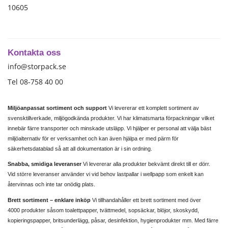
10605
Kontakta oss
info@storpack.se
Tel 08-758 40 00
Miljöanpassat sortiment och support
Vi levererar ett komplett sortiment av
svensktillverkade, miljögodkända produkter. Vi har klimatsmarta förpackningar vilket
innebär färre transporter och minskade utsläpp. Vi hjälper er personal att välja bäst
miljöalternativ för er verksamhet och kan även hjälpa er med pärm för
säkerhetsdatablad så att all dokumentation är i sin ordning.
Snabba, smidiga leveranser
Vi levererar alla produkter bekvämt direkt till er dörr.
Vid större leveranser använder vi vid behov lastpallar i wellpapp som enkelt kan
återvinnas och inte tar onödig plats.
Brett sortiment – enklare inköp
Vi tillhandahåller ett brett sortiment med över
4000 produkter såsom toalettpapper, tvättmedel, sopsäckar, blöjor, skoskydd,
kopieringspapper, britsunderlägg, påsar, desinfektion, hygienprodukter mm. Med färre