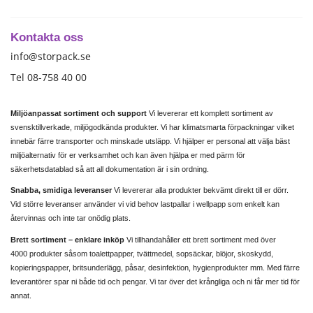
Kontakta oss
info@storpack.se
Tel 08-758 40 00
Miljöanpassat sortiment och support
Vi levererar ett komplett sortiment av
svensktillverkade, miljögodkända produkter. Vi har klimatsmarta förpackningar vilket
innebär färre transporter och minskade utsläpp. Vi hjälper er personal att välja bäst
miljöalternativ för er verksamhet och kan även hjälpa er med pärm för
säkerhetsdatablad så att all dokumentation är i sin ordning.
Snabba, smidiga leveranser
Vi levererar alla produkter bekvämt direkt till er dörr.
Vid större leveranser använder vi vid behov lastpallar i wellpapp som enkelt kan
återvinnas och inte tar onödig plats.
Brett sortiment – enklare inköp
Vi tillhandahåller ett brett sortiment med över
4000 produkter såsom toalettpapper, tvättmedel, sopsäckar, blöjor, skoskydd,
kopieringspapper, britsunderlägg, påsar, desinfektion, hygienprodukter mm. Med färre
leverantörer spar ni både tid och pengar. Vi tar över det krångliga och ni får mer tid för
annat.