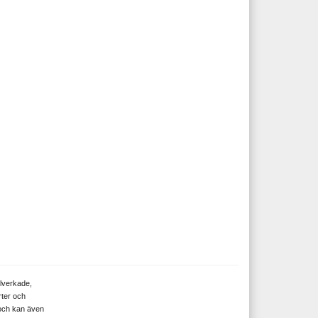
llverkade,
rter och
 och kan även