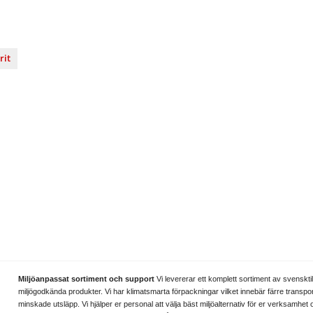
rit
nterest
Miljöanpassat sortiment och support
Vi levererar ett komplett sortiment av svenskti
miljögodkända produkter. Vi har klimatsmarta förpackningar vilket innebär färre transpo
minskade utsläpp. Vi hjälper er personal att välja bäst miljöalternativ för er verksamhet