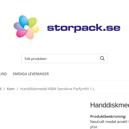
KUND
SMIDIGA LEVERANSER
d
/
Kem
/
Handdiskmedel KBM Sensitive Parfymfri 1 L
Handdiskmed
Produktbeskrivning:
Neutralt medel avsett 
ytor.