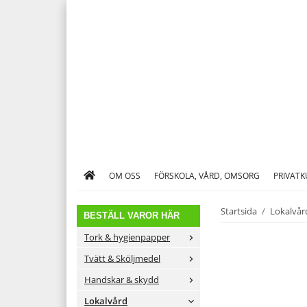
OM OSS
FÖRSKOLA, VÅRD, OMSORG
PRIVAT
Startsida
/
Lokalvår
BESTÄLL VAROR HÄR
Tork & hygienpapper
Tvätt & Sköljmedel
Handskar & skydd
Lokalvård