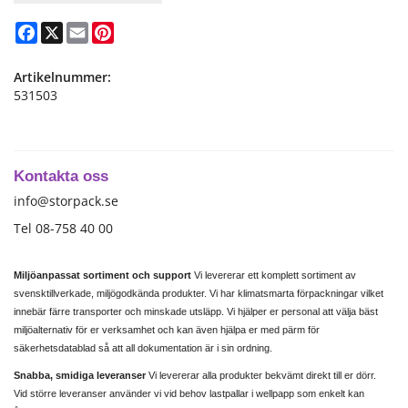
Facebook
X
Email
Pinterest
Artikelnummer:
531503
Kontakta oss
info@storpack.se
Tel 08-758 40 00
Miljöanpassat sortiment och support
Vi levererar ett komplett sortiment av
svensktillverkade, miljögodkända produkter. Vi har klimatsmarta förpackningar vilket
innebär färre transporter och minskade utsläpp. Vi hjälper er personal att välja bäst
miljöalternativ för er verksamhet och kan även hjälpa er med pärm för
säkerhetsdatablad så att all dokumentation är i sin ordning.
Snabba, smidiga leveranser
Vi levererar alla produkter bekvämt direkt till er dörr.
Vid större leveranser använder vi vid behov lastpallar i wellpapp som enkelt kan