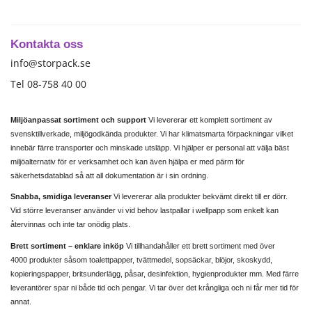
Kontakta oss
info@storpack.se
Tel 08-758 40 00
Miljöanpassat sortiment och support
Vi levererar ett komplett sortiment av
svensktillverkade, miljögodkända produkter. Vi har klimatsmarta förpackningar vilket
innebär färre transporter och minskade utsläpp. Vi hjälper er personal att välja bäst
miljöalternativ för er verksamhet och kan även hjälpa er med pärm för
säkerhetsdatablad så att all dokumentation är i sin ordning.
Snabba, smidiga leveranser
Vi levererar alla produkter bekvämt direkt till er dörr.
Vid större leveranser använder vi vid behov lastpallar i wellpapp som enkelt kan
återvinnas och inte tar onödig plats.
Brett sortiment – enklare inköp
Vi tillhandahåller ett brett sortiment med över
4000 produkter såsom toalettpapper, tvättmedel, sopsäckar, blöjor, skoskydd,
kopieringspapper, britsunderlägg, påsar, desinfektion, hygienprodukter mm. Med färre
leverantörer spar ni både tid och pengar. Vi tar över det krångliga och ni får mer tid för
annat.