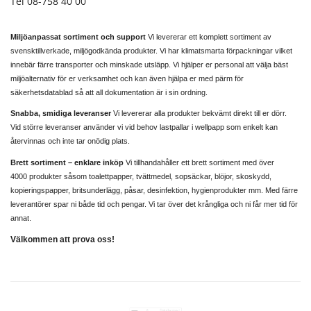
Tel 08-758 40 00
Miljöanpassat sortiment och support
Vi levererar ett komplett sortiment av
svensktillverkade, miljögodkända produkter. Vi har klimatsmarta förpackningar vilket
innebär färre transporter och minskade utsläpp. Vi hjälper er personal att välja bäst
miljöalternativ för er verksamhet och kan även hjälpa er med pärm för
säkerhetsdatablad så att all dokumentation är i sin ordning.
Snabba, smidiga leveranser
Vi levererar alla produkter bekvämt direkt till er dörr.
Vid större leveranser använder vi vid behov lastpallar i wellpapp som enkelt kan
återvinnas och inte tar onödig plats.
Brett sortiment – enklare inköp
Vi tillhandahåller ett brett sortiment med över
4000 produkter såsom toalettpapper, tvättmedel, sopsäckar, blöjor, skoskydd,
kopieringspapper, britsunderlägg, påsar, desinfektion, hygienprodukter mm. Med färre
leverantörer spar ni både tid och pengar. Vi tar över det krångliga och ni får mer tid för
annat.
Välkommen att prova oss!