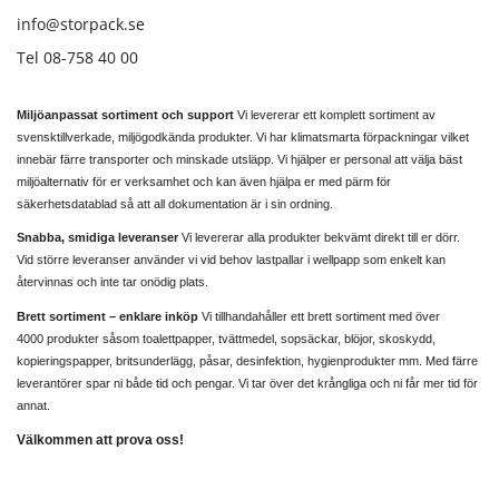
info@storpack.se
Tel 08-758 40 00
Miljöanpassat sortiment och support
Vi levererar ett komplett sortiment av
svensktillverkade, miljögodkända produkter. Vi har klimatsmarta förpackningar vilket
innebär färre transporter och minskade utsläpp. Vi hjälper er personal att välja bäst
miljöalternativ för er verksamhet och kan även hjälpa er med pärm för
säkerhetsdatablad så att all dokumentation är i sin ordning.
Snabba, smidiga leveranser
Vi levererar alla produkter bekvämt direkt till er dörr.
Vid större leveranser använder vi vid behov lastpallar i wellpapp som enkelt kan
återvinnas och inte tar onödig plats.
Brett sortiment – enklare inköp
Vi tillhandahåller ett brett sortiment med över
4000 produkter såsom toalettpapper, tvättmedel, sopsäckar, blöjor, skoskydd,
kopieringspapper, britsunderlägg, påsar, desinfektion, hygienprodukter mm. Med färre
leverantörer spar ni både tid och pengar. Vi tar över det krångliga och ni får mer tid för
annat.
Välkommen att prova oss!